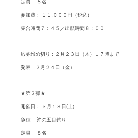
定員： ８名
参加費： １１,０００円（税込）
集合時間７：４５／出航時間８：００
応募締め切り：２月２３日（木）１７時まで
発表：２月２４日（金）
★第２弾★
開催日： ３月１８日(土)
魚種： 沖の五目釣り
定員： ８名