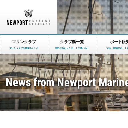
マリンクラブ
クラブ艇一覧
ボート販
マリンライフを堪能したい！
目的に合わせたボートが選べる！
安心・納得のボート
News from Newport Marin