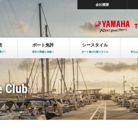
会社概要
売
ボート免許
シースタイル
選び！
長年の実績と信頼！
ボート遊びの新スタイル
安心な
e Club