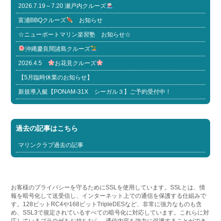
2026.7.19～7.20 瀬戸内クルーズ
富浦BBQクルーズ
お知らせ
☆ニューポートマリン楽習塾 お知らせ☆
沖縄慶良間諸島クルーズ
2026.4.5
お花見クルーズ
【5月臨時休業のお知らせ】
新規導入艇【PONAM-31X シーガル３】ご予約受付中！
過去の記事はこちら
マリンクラブ過去の記事
お客様のプライバシーを守るためにSSLを使用しています。SSLとは、情
報を暗号化して送受信し、インターネット上での通信を保護する仕組みで
す。128ビットRC4や168ビットTripleDESなど、非常に強力なものも含
め、SSL3で規定されているすべての暗号化に対応しています。これらに対
応しているブラウザをお持ちなら、通信内容を強力に保護することができ