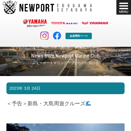
会員専用ページ
News from Newport Marine Club
ニューポートマリンクラブからのお知らせ
マリンクラブ
ボート販売
2023年 3月 24日
マリンライフを堪能したい！
安心・納得のボート選び！
ボート免許
シースタイル
＜予告＞新島・大島周遊クルーズ
長年の実績と信頼！
Sea-Style
店舗情報
公式ブログ
Shop Info.
Blog