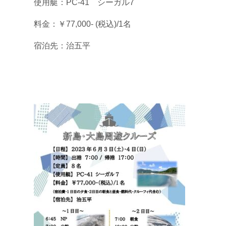
使用艇：PC-41 シーガル7
料金：￥77,000- (税込)/1名
宿泊先：治五平