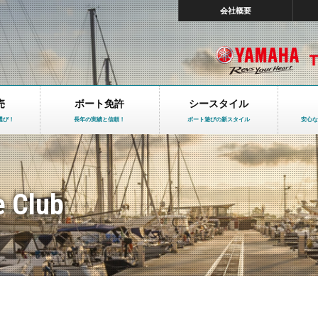
会社概要
売
ボート免許
シースタイル
選び！
長年の実績と信頼！
ボート遊びの新スタイル
安心な
e Club