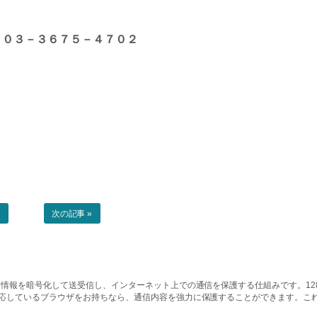
 ０３－３６７５－４７０２
事
次の記事 »
情報を暗号化して送受信し、インターネット上での通信を保護する仕組みです。128ビッ
対応しているブラウザをお持ちなら、通信内容を強力に保護することができます。こ