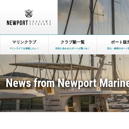
マリンクラブ
クラブ艇一覧
ボート販
マリンライフを堪能したい！
目的に合わせたボートが選べる！
安心・納得のボート
News from Newport Marin