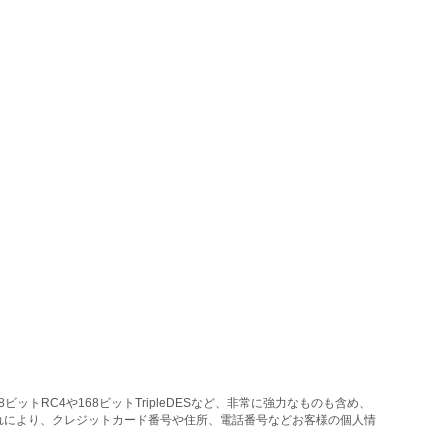
トRC4や168ビットTripleDESなど、非常に強力なものも含め、
れにより、クレジットカード番号や住所、電話番号などお客様の個人情