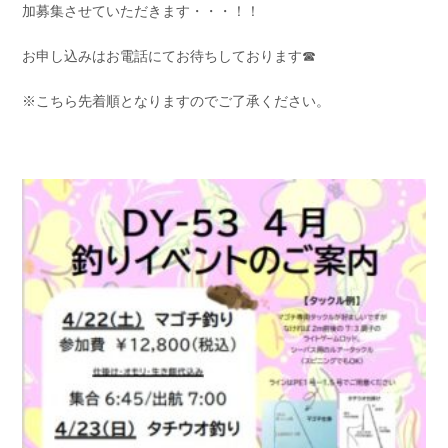
加募集させていただきます・・・！！
お問い合わせ
会社概要
Contact us
Company
お申し込みはお電話にてお待ちしております☎
採用情報
リンク集
※こちら先着順となりますのでご了承ください。
Recruit
Link