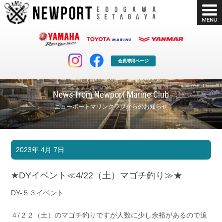
会員専用ページ
News from Newport Marine Club
ニューポートマリンクラブからのお知らせ
マリンクラブ
ボート販売
2023年 4月 7日
マリンライフを堪能したい！
安心・納得のボート選び！
ボート免許
シースタイル
★DYイベント≪4/22（土）マゴチ釣り≫★
長年の実績と信頼！
Sea-Style
DY-５３イベント
店舗情報
公式ブログ
Shop Info.
Blog
４/２２（土）のマゴチ釣りですが人数に少し余裕があるので追