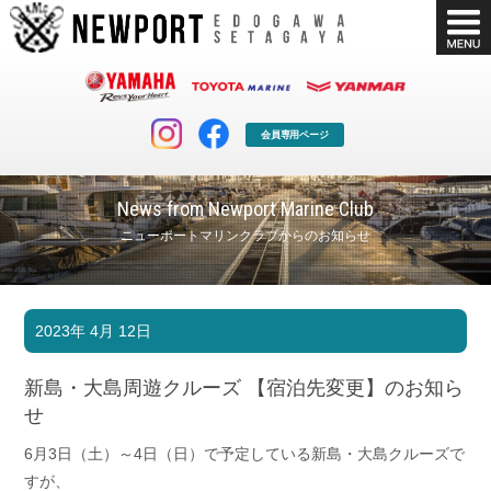
会員専用ページ
News from Newport Marine Club
ニューポートマリンクラブからのお知らせ
マリンクラブ
ボート販売
2023年 4月 12日
マリンライフを堪能したい！
安心・納得のボート選び！
ボート免許
シースタイル
新島・大島周遊クルーズ 【宿泊先変更】のお知ら
長年の実績と信頼！
Sea-Style
せ
店舗情報
公式ブログ
6月3日（土）～4日（日）で予定している新島・大島クルーズで
Shop Info.
Blog
すが、