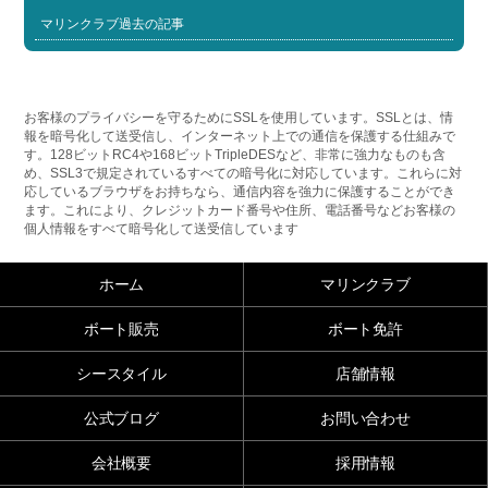
マリンクラブ過去の記事
お客様のプライバシーを守るためにSSLを使用しています。SSLとは、情
報を暗号化して送受信し、インターネット上での通信を保護する仕組みで
す。128ビットRC4や168ビットTripleDESなど、非常に強力なものも含
め、SSL3で規定されているすべての暗号化に対応しています。これらに対
応しているブラウザをお持ちなら、通信内容を強力に保護することができ
ます。これにより、クレジットカード番号や住所、電話番号などお客様の
個人情報をすべて暗号化して送受信しています
ホーム
マリンクラブ
ボート販売
ボート免許
シースタイル
店舗情報
公式ブログ
お問い合わせ
会社概要
採用情報