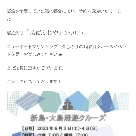
お問い合わせ
会社概要
宿泊を予定していた宿の都合により、予約を変更いたしまし
Contact us
Company
た。
採用情報
リンク集
『民宿ふじや』
Recruit
Link
宿泊先は
となります。
ニューポートマリンクラブ、久しぶりの1泊2日クルーズイベン
トを是非お楽しみください
まだ定員に空きがございます。
ご参加お待ちしております！