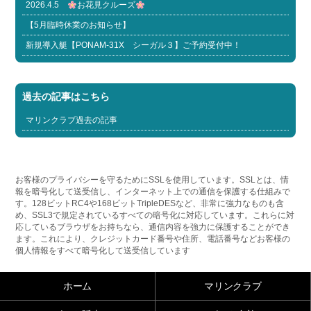
2026.4.5
お花見クルーズ
【5月臨時休業のお知らせ】
新規導入艇【PONAM-31X シーガル３】ご予約受付中！
過去の記事はこちら
マリンクラブ過去の記事
お客様のプライバシーを守るためにSSLを使用しています。SSLとは、情
報を暗号化して送受信し、インターネット上での通信を保護する仕組みで
す。128ビットRC4や168ビットTripleDESなど、非常に強力なものも含
め、SSL3で規定されているすべての暗号化に対応しています。これらに対
応しているブラウザをお持ちなら、通信内容を強力に保護することができ
ます。これにより、クレジットカード番号や住所、電話番号などお客様の
個人情報をすべて暗号化して送受信しています
ホーム
マリンクラブ