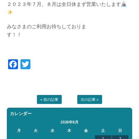
２０２３年７月、８月は全日休まず営業いたします
お問い合わせ
会社概要
Contact us
Company
採用情報
リンク集
みなさまのご利用お待ちしておりま
Recruit
Link
す！！
Facebook
Twitter
« 前の記事
次の記事 »
カレンダー
2026年8月
月
火
水
木
金
土
日
1
2