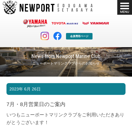
会員専用ページ
News from Newport Marine Club
ニューポートマリンクラブからのお知らせ
マリンクラブ
ボート販売
2023年 6月 26日
マリンライフを堪能したい！
安心・納得のボート選び！
ボート免許
シースタイル
7月・8月営業日のご案内
長年の実績と信頼！
Sea-Style
いつもニューポートマリンクラブをご利用いただきあり
店舗情報
公式ブログ
がとうございます！
Shop Info.
Blog