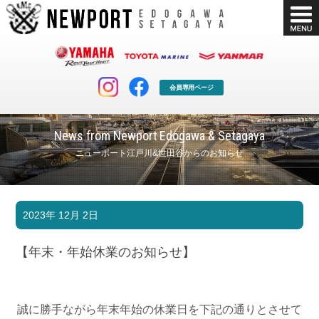
会員専用ページ
News from Newport Edogawa & Setagaya
ニューポート江戸川&世田谷からのお知らせ
マリンクラブ
ボート販売
2023年 12月 2日
マリンライフを堪能したい！
安心・納得のボート選び！
ボート免許
シースタイル
【年末・年始休業のお知らせ】
長年の実績と信頼！
Sea-Style
店舗情報
公式ブログ
Shop Info.
Blog
誠に勝手ながら年末年始の休業日を下記の通りとさせて