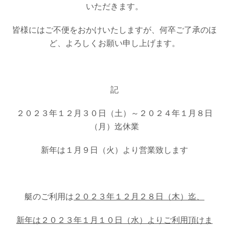
いただきます。
お問い合わせ
会社概要
Contact us
Company
皆様にはご不便をおかけいたしますが、何卒ご了承のほ
採用情報
リンク集
ど、よろしくお願い申し上げます。
Recruit
Link
記
２０２３年１２月３０日（土）～２０２４年１月８日
（月）迄休業
新年は１月９日（火）より営業致します
艇のご利用は
２０２３年１２月２８日（木）迄、
新年は２０２３年１月１０日（水）よりご利用頂けま