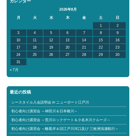
カレンダー
2026年8月
月
火
水
木
金
土
日
1
2
3
4
5
6
7
8
9
10
11
12
13
14
15
16
17
18
19
20
21
22
23
24
25
26
27
28
29
30
31
« 7月
最近の投稿
シースタイル入会説明会 in ニューポート江戸川
初心者向け講習会 ～神田川＆日本橋川～
初心者向け講習会 ～荒川ロックゲート＆小名木川クルーズ～
初心者向け講習会 ～離着岸＆旧江戸川河口及び 三枚洲浅瀬航行～