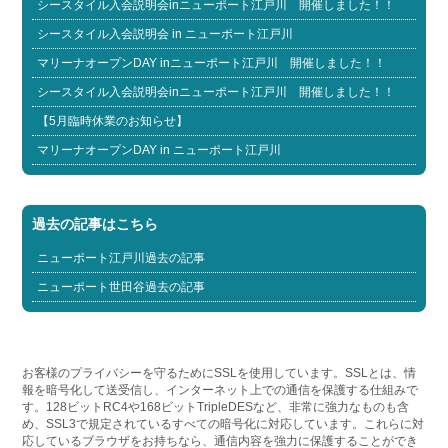
シースタイル入会説明会inニューポート江戸川 開催しました！！
シースタイル入会説明会 in ニューポート江戸川
マリーナオープンDAY inニューポート江戸川 開催しました！！
シースタイル入会説明会inニューポート江戸川 開催しました！！
【5月臨時休業のお知らせ】
マリーナオープンDAY in ニューポート江戸川
過去の記事はこちら
ニューポート江戸川過去の記事
ニューポート世田谷過去の記事
お客様のプライバシーを守るためにSSLを使用しています。SSLとは、情
報を暗号化して送受信し、インターネット上での通信を保護する仕組みで
す。128ビットRC4や168ビットTripleDESなど、非常に強力なものも含
め、SSL3で規定されているすべての暗号化に対応しています。これらに対
応しているブラウザをお持ちなら、通信内容を強力に保護することができ