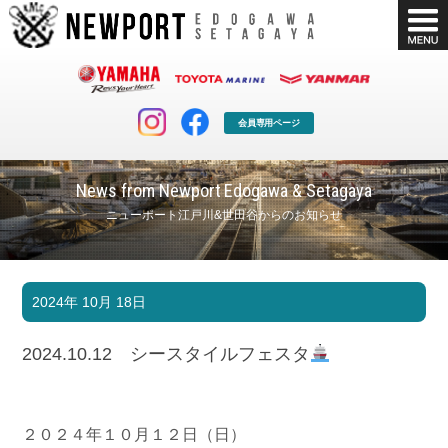
会員専用ページ
News from Newport Edogawa & Setagaya
ニューポート江戸川&世田谷からのお知らせ
マリンクラブ
ボート販売
2024年 10月 18日
マリンライフを堪能したい！
安心・納得のボート選び！
ボート免許
シースタイル
2024.10.12 シースタイルフェスタ
長年の実績と信頼！
Sea-Style
店舗情報
公式ブログ
Shop Info.
Blog
２０２４年１０月１２日（日）