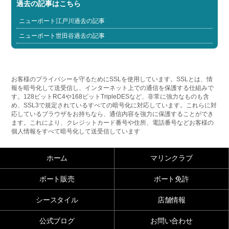
過去の記事はこちら
ニューポート江戸川過去の記事
ニューポート世田谷過去の記事
お客様のプライバシーを守るためにSSLを使用しています。SSLとは、情
報を暗号化して送受信し、インターネット上での通信を保護する仕組みで
す。128ビットRC4や168ビットTripleDESなど、非常に強力なものも含
め、SSL3で規定されているすべての暗号化に対応しています。これらに対
応しているブラウザをお持ちなら、通信内容を強力に保護することができ
ます。これにより、クレジットカード番号や住所、電話番号などお客様の
個人情報をすべて暗号化して送受信しています
ホーム
マリンクラブ
ボート販売
ボート免許
シースタイル
店舗情報
公式ブログ
お問い合わせ