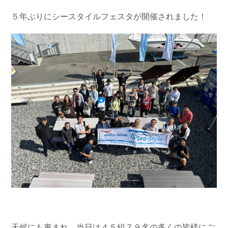
お問い合わせ
会社概要
５年ぶりにシースタイルフェスタが開催されました！
Contact us
Company
採用情報
リンク集
Recruit
Link
天候にも恵まれ、当日は４５組７９名の多くの皆様にご