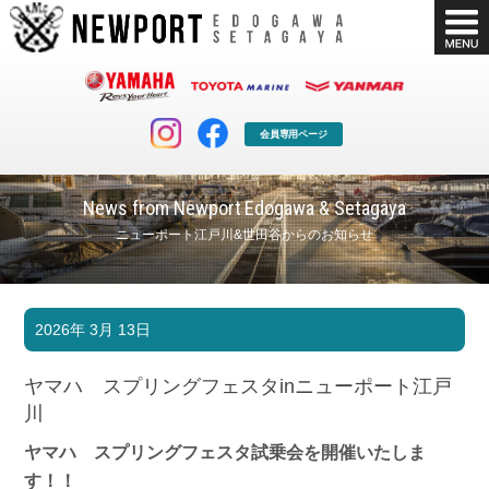
会員専用ページ
News from Newport Edogawa & Setagaya
ニューポート江戸川&世田谷からのお知らせ
マリンクラブ
ボート販売
2026年 3月 13日
マリンライフを堪能したい！
安心・納得のボート選び！
ボート免許
シースタイル
ヤマハ スプリングフェスタinニューポート江戸
長年の実績と信頼！
Sea-Style
川
店舗情報
公式ブログ
ヤマハ スプリングフェスタ試乗会を開催いたしま
Shop Info.
Blog
す！！