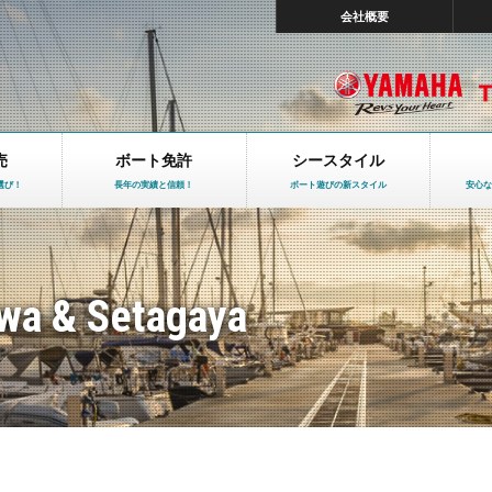
会社概要
売
ボート免許
シースタイル
選び！
長年の実績と信頼！
ボート遊びの新スタイル
安心な
wa & Setagaya