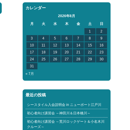
カレンダー
2026年8月
月
火
水
木
金
土
日
1
2
3
4
5
6
7
8
9
10
11
12
13
14
15
16
17
18
19
20
21
22
23
24
25
26
27
28
29
30
31
« 7月
最近の投稿
シースタイル入会説明会 in ニューポート江戸川
初心者向け講習会 ～神田川＆日本橋川～
初心者向け講習会 ～荒川ロックゲート＆小名木川
クルーズ～