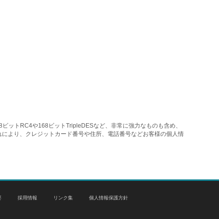
トRC4や168ビットTripleDESなど、非常に強力なものも含め、
れにより、クレジットカード番号や住所、電話番号などお客様の個人情
要
採用情報
リンク集
個人情報保護方針