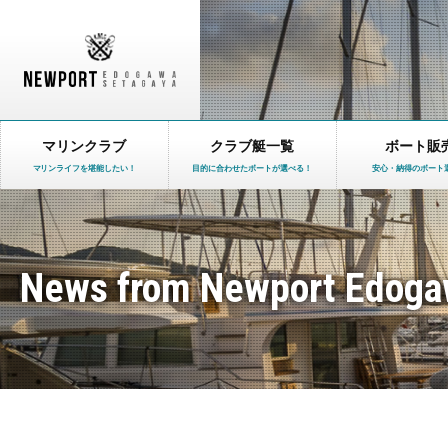
マリンクラブ
クラブ艇一覧
ボート販
マリンライフを堪能したい！
目的に合わせたボートが選べる！
安心・納得のボート
News from Newport Edoga