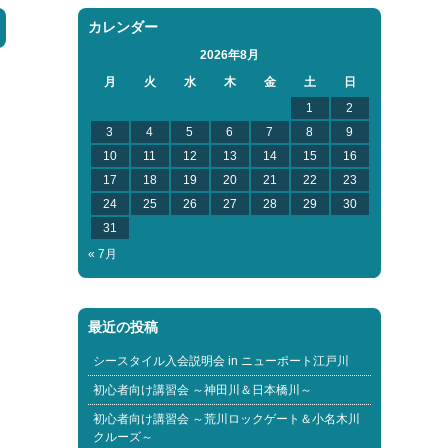
カレンダー
2026年8月
月
火
水
木
金
土
日
1
2
3
4
5
6
7
8
9
10
11
12
13
14
15
16
17
18
19
20
21
22
23
24
25
26
27
28
29
30
31
« 7月
最近の投稿
シースタイル入会説明会 in ニューポート江戸川
初心者向け講習会 ～神田川＆日本橋川～
初心者向け講習会 ～荒川ロックゲート＆小名木川
クルーズ～