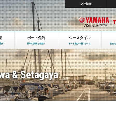
会社概要
売
ボート免許
シースタイル
選び！
長年の実績と信頼！
ボート遊びの新スタイル
安心な
wa & Setagaya