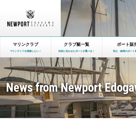
マリンクラブ
クラブ艇一覧
ボート販
マリンライフを堪能したい！
目的に合わせたボートが選べる！
安心・納得のボート
News from Newport Edoga