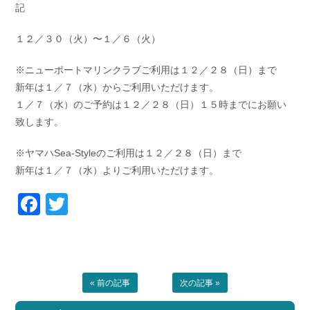
記
お問い合わせ
会社概要
Contact us
Company
１２／３０（火）〜１／６（火）
採用情報
リンク集
※ニューポートマリンクラブご利用は１２／２８（日）まで
Recruit
Link
新年は１／７（水）からご利用いただけます。
１／７（水）のご予約は１２／２８（日）１５時までにお願い
致します。
※ヤマハSea-Styleのご利用は１２／２８（日）まで
新年は１／７（水）よりご利用いただけます。
Facebook
Twitter
« 前の記事
次の記事 »