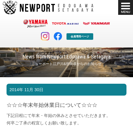
会員専用ページ
News from Newport Edogawa & Setagaya
ニューポート江戸川&世田谷からのお知らせ
マリンクラブ
ボート販売
2014年 11月 30日
マリンライフを堪能したい！
安心・納得のボート選び！
ボート免許
シースタイル
☆☆☆年末年始休業日について☆☆☆
長年の実績と信頼！
Sea-Style
下記日程にて年末・年始の休みとさせていただきます。
店舗情報
公式ブログ
何卒ご了承の程宜しくお願い致します。
Shop Info.
Blog