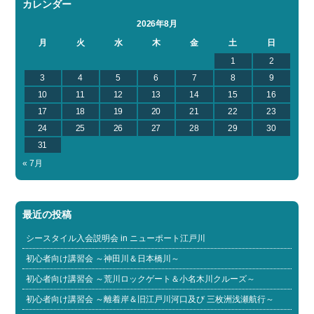
カレンダー
2026年8月
月
火
水
木
金
土
日
1
2
3
4
5
6
7
8
9
10
11
12
13
14
15
16
17
18
19
20
21
22
23
24
25
26
27
28
29
30
31
« 7月
最近の投稿
シースタイル入会説明会 in ニューポート江戸川
初心者向け講習会 ～神田川＆日本橋川～
初心者向け講習会 ～荒川ロックゲート＆小名木川クルーズ～
初心者向け講習会 ～離着岸＆旧江戸川河口及び 三枚洲浅瀬航行～