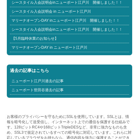
シースタイル入会説明会inニューポート江戸川 開催しました！！
シースタイル入会説明会 in ニューポート江戸川
マリーナオープンDAY inニューポート江戸川 開催しました！！
シースタイル入会説明会inニューポート江戸川 開催しました！！
【5月臨時休業のお知らせ】
マリーナオープンDAY in ニューポート江戸川
過去の記事はこちら
ニューポート江戸川過去の記事
ニューポート世田谷過去の記事
お客様のプライバシーを守るためにSSLを使用しています。SSLとは、情
報を暗号化して送受信し、インターネット上での通信を保護する仕組みで
す。128ビットRC4や168ビットTripleDESなど、非常に強力なものも含
め、SSL3で規定されているすべての暗号化に対応しています。これらに対
応しているブラウザをお持ちなら、通信内容を強力に保護することができ