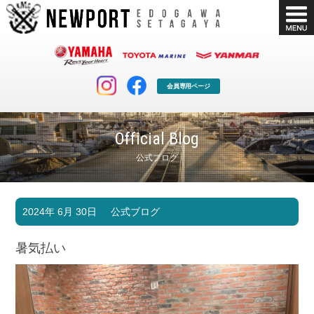
会員専用ページ
Official Blog
公式ブログ
マリンクラブ
ボート販売
2024年 6月 30日
公式ブログ
マリンライフを堪能したい！
安心・納得のボート選び！
ボート免許
シースタイル
暑気払い
長年の実績と信頼！
Sea-Style
店舗情報
公式ブログ
Shop Info.
Blog