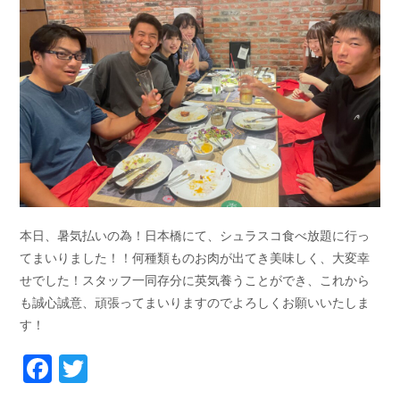
お問い合わせ
会社概要
Contact us
Company
採用情報
リンク集
Recruit
Link
本日、暑気払いの為！日本橋にて、シュラスコ食べ放題に行っ
てまいりました！！何種類ものお肉が出てき美味しく、大変幸
せでした！スタッフ一同存分に英気養うことができ、これから
も誠心誠意、頑張ってまいりますのでよろしくお願いいたしま
す！
Facebook
Twitter