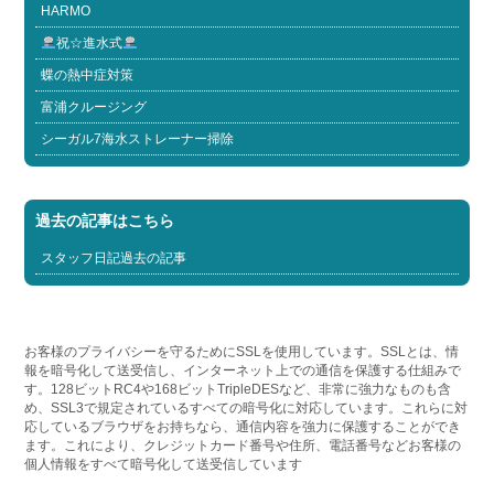
HARMO
祝☆進水式
蝶の熱中症対策
富浦クルージング
シーガル7海水ストレーナー掃除
過去の記事はこちら
スタッフ日記過去の記事
お客様のプライバシーを守るためにSSLを使用しています。SSLとは、情
報を暗号化して送受信し、インターネット上での通信を保護する仕組みで
す。128ビットRC4や168ビットTripleDESなど、非常に強力なものも含
め、SSL3で規定されているすべての暗号化に対応しています。これらに対
応しているブラウザをお持ちなら、通信内容を強力に保護することができ
ます。これにより、クレジットカード番号や住所、電話番号などお客様の
個人情報をすべて暗号化して送受信しています