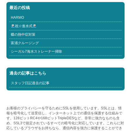
最近の投稿
HARMO
祝☆進水式
蝶の熱中症対策
富浦クルージング
シーガル7海水ストレーナー掃除
過去の記事はこちら
スタッフ日記過去の記事
お客様のプライバシーを守るためにSSLを使用しています。SSLとは、情
報を暗号化して送受信し、インターネット上での通信を保護する仕組みで
す。128ビットRC4や168ビットTripleDESなど、非常に強力なものも含
め、SSL3で規定されているすべての暗号化に対応しています。これらに対
応しているブラウザをお持ちなら、通信内容を強力に保護することができ