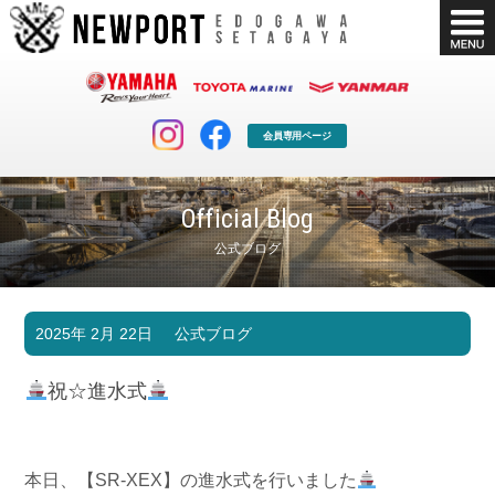
会員専用ページ
Official Blog
公式ブログ
マリンクラブ
ボート販売
2025年 2月 22日
公式ブログ
マリンライフを堪能したい！
安心・納得のボート選び！
ボート免許
シースタイル
祝☆進水式
長年の実績と信頼！
Sea-Style
店舗情報
公式ブログ
Shop Info.
Blog
本日、【SR-XEX】の進水式を行いました