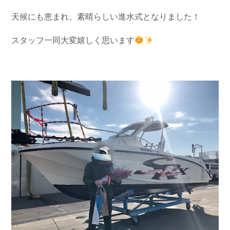
お問い合わせ
会社概要
天候にも恵まれ、素晴らしい進水式となりました！
Contact us
Company
スタッフ一同大変嬉しく思います
採用情報
リンク集
Recruit
Link