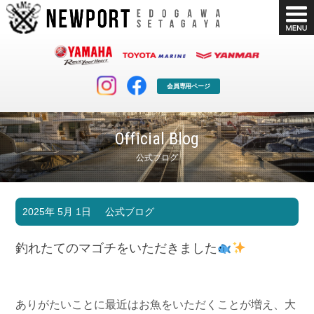
会員専用ページ
Official Blog
公式ブログ
マリンクラブ
ボート販売
2025年 5月 1日
公式ブログ
マリンライフを堪能したい！
安心・納得のボート選び！
ボート免許
シースタイル
釣れたてのマゴチをいただきました
長年の実績と信頼！
Sea-Style
店舗情報
公式ブログ
Shop Info.
Blog
ありがたいことに最近はお魚をいただくことが増え、大