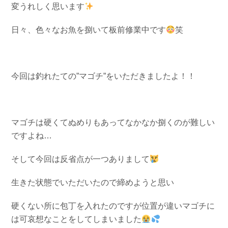
変うれしく思います
お問い合わせ
会社概要
Contact us
Company
日々、色々なお魚を捌いて板前修業中です
笑
採用情報
リンク集
Recruit
Link
今回は釣れたての”マゴチ”をいただきましたよ！！
マゴチは硬くてぬめりもあってなかなか捌くのが難しい
ですよね…
そして今回は反省点が一つありまして
生きた状態でいただいたので締めようと思い
硬くない所に包丁を入れたのですが
位置が違いマゴチに
は可哀想なことをしてしまいました