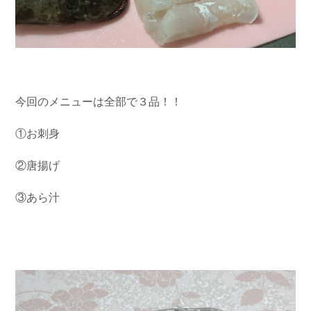
今回のメニューは全部で３品！！
①お刺身
②唐揚げ
③あら汁