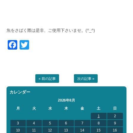
魚をさばく際は是非、ご使用下さいませ。(^_^)
Facebook
Twitter
« 前の記事
次の記事 »
カレンダー
2026年8月
月
火
水
木
金
土
日
1
2
3
4
5
6
7
8
9
10
11
12
13
14
15
16