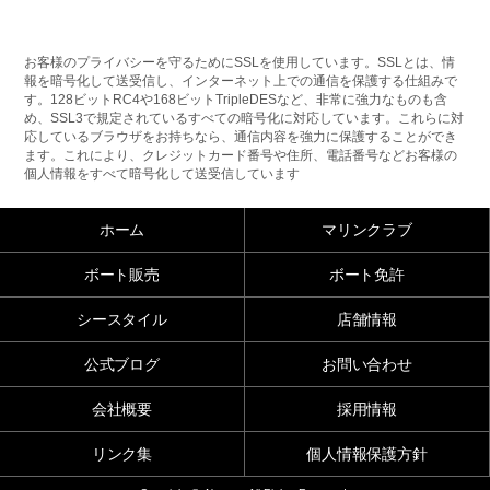
お客様のプライバシーを守るためにSSLを使用しています。SSLとは、情
報を暗号化して送受信し、インターネット上での通信を保護する仕組みで
す。128ビットRC4や168ビットTripleDESなど、非常に強力なものも含
め、SSL3で規定されているすべての暗号化に対応しています。これらに対
応しているブラウザをお持ちなら、通信内容を強力に保護することができ
ます。これにより、クレジットカード番号や住所、電話番号などお客様の
個人情報をすべて暗号化して送受信しています
ホーム
マリンクラブ
ボート販売
ボート免許
シースタイル
店舗情報
公式ブログ
お問い合わせ
会社概要
採用情報
リンク集
個人情報保護方針