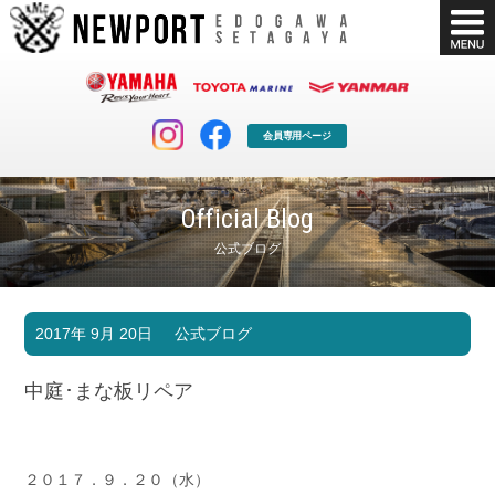
会員専用ページ
Official Blog
公式ブログ
マリンクラブ
ボート販売
2017年 9月 20日
公式ブログ
マリンライフを堪能したい！
安心・納得のボート選び！
ボート免許
シースタイル
中庭･まな板リペア
長年の実績と信頼！
Sea-Style
店舗情報
公式ブログ
Shop Info.
Blog
２０１７．９．２０（水）