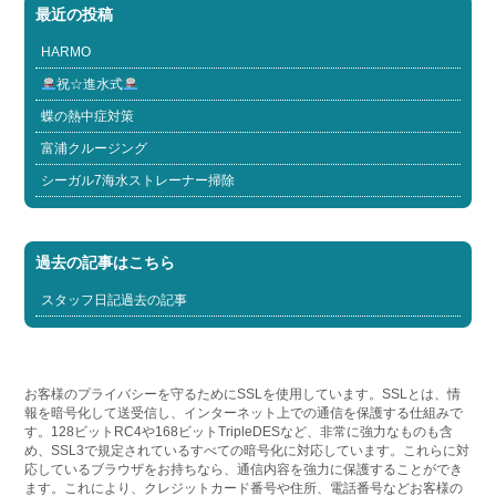
最近の投稿
HARMO
祝☆進水式
蝶の熱中症対策
富浦クルージング
シーガル7海水ストレーナー掃除
過去の記事はこちら
スタッフ日記過去の記事
お客様のプライバシーを守るためにSSLを使用しています。SSLとは、情
報を暗号化して送受信し、インターネット上での通信を保護する仕組みで
す。128ビットRC4や168ビットTripleDESなど、非常に強力なものも含
め、SSL3で規定されているすべての暗号化に対応しています。これらに対
応しているブラウザをお持ちなら、通信内容を強力に保護することができ
ます。これにより、クレジットカード番号や住所、電話番号などお客様の