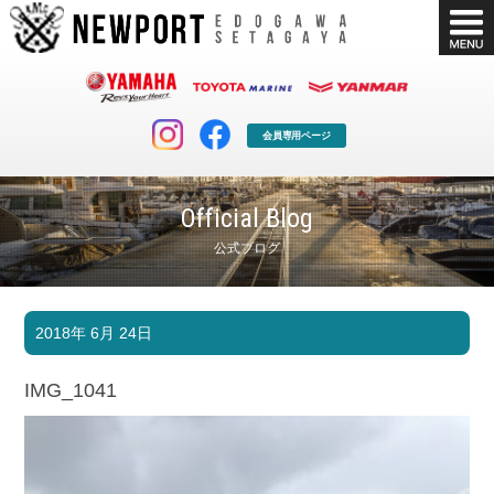
会員専用ページ
Official Blog
公式ブログ
マリンクラブ
ボート販売
2018年 6月 24日
マリンライフを堪能したい！
安心・納得のボート選び！
ボート免許
シースタイル
IMG_1041
長年の実績と信頼！
Sea-Style
店舗情報
公式ブログ
Shop Info.
Blog