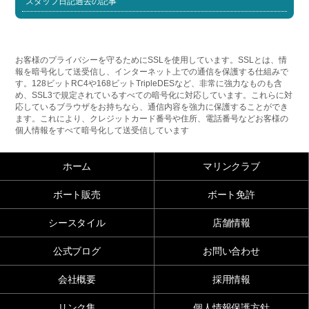
スタッフ日記過去の記事
お客様のプライバシーを守るためにSSLを使用しています。SSLとは、情
報を暗号化して送受信し、インターネット上での通信を保護する仕組みで
す。128ビットRC4や168ビットTripleDESなど、非常に強力なものも含
め、SSL3で規定されているすべての暗号化に対応しています。これらに対
応しているブラウザをお持ちなら、通信内容を強力に保護することができ
ます。これにより、クレジットカード番号や住所、電話番号などお客様の
個人情報をすべて暗号化して送受信しています
ホーム
マリンクラブ
ボート販売
ボート免許
シースタイル
店舗情報
公式ブログ
お問い合わせ
会社概要
採用情報
リンク集
個人情報保護方針