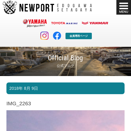
会員専用ページ
Official Blog
公式ブログ
マリンクラブ
ボート販売
2018年 8月 9日
マリンライフを堪能したい！
安心・納得のボート選び！
ボート免許
シースタイル
IMG_2263
長年の実績と信頼！
Sea-Style
店舗情報
公式ブログ
Shop Info.
Blog