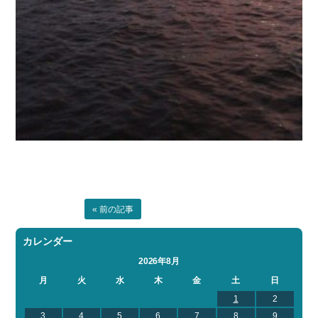
« 前の記事
カレンダー
2026年8月
月
火
水
木
金
土
日
1
2
3
4
5
6
7
8
9