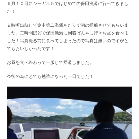
６月１０日にシーガル５ではじめての保田漁港に行ってきまし
お問い合わせ
会社概要
た！
Contact us
Company
９時頃出航して途中第二海堡あたりで初の操船させてもらいま
採用情報
リンク集
Recruit
Link
した。二時間ほどで保田漁港に到着ばんやに行きお昼を食べま
した！写真撮る前に食べてしまったので写真は無いのですがと
てもおいしかったです！
お昼を食べ終わって一服して帰港しました。
今後の為にとても勉強になった一日でした！