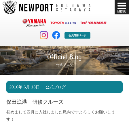
会員専用ページ
Official Blog
公式ブログ
マリンクラブ
ボート販売
2016年 6月 13日
公式ブログ
マリンライフを堪能したい！
安心・納得のボート選び！
ボート免許
シースタイル
保田漁港 研修クルーズ
長年の実績と信頼！
Sea-Style
初めまして四月に入社しました尾内ですよろしくお願いしま
店舗情報
公式ブログ
す！
Shop Info.
Blog