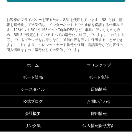
お客様のプライバシーを守るためにSSLを使用しています。SSLとは、情
報を暗号化して送受信し、インターネット上での通信を保護する仕組みで
す。128ビットRC4や168ビットTripleDESなど、非常に強力なものも含
め、SSL3で規定されているすべての暗号化に対応しています。これらに対
応しているブラウザをお持ちなら、通信内容を強力に保護することができ
ます。これにより、クレジットカード番号や住所、電話番号などお客様の
個人情報をすべて暗号化して送受信しています
ホーム
マリンクラブ
ボート販売
ボート免許
シースタイル
店舗情報
公式ブログ
お問い合わせ
会社概要
採用情報
リンク集
個人情報保護方針