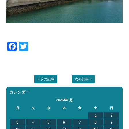
Facebook
Twitter
« 前の記事
次の記事 »
カレンダー
2026年8月
月
火
水
木
金
土
日
1
2
3
4
5
6
7
8
9