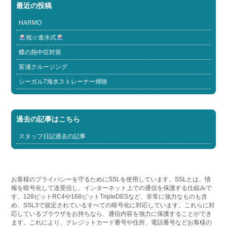
最近の投稿
HARMO
祝☆進水式
蝶の熱中症対策
富浦クルージング
シーガル7海水ストレーナー掃除
過去の記事はこちら
スタッフ日記過去の記事
お客様のプライバシーを守るためにSSLを使用しています。SSLとは、情
報を暗号化して送受信し、インターネット上での通信を保護する仕組みで
す。128ビットRC4や168ビットTripleDESなど、非常に強力なものも含
め、SSL3で規定されているすべての暗号化に対応しています。これらに対
応しているブラウザをお持ちなら、通信内容を強力に保護することができ
ます。これにより、クレジットカード番号や住所、電話番号などお客様の