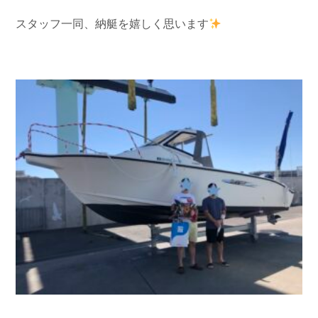
お問い合わせ
会社概要
スタッフ一同、納艇を嬉しく思います
Contact us
Company
採用情報
リンク集
Recruit
Link