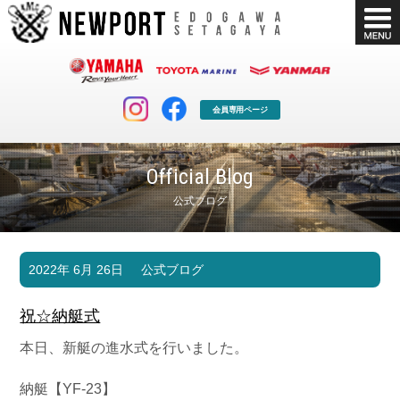
会員専用ページ
Official Blog
公式ブログ
マリンクラブ
ボート販売
2022年 6月 26日
公式ブログ
マリンライフを堪能したい！
安心・納得のボート選び！
ボート免許
シースタイル
祝☆納艇式
長年の実績と信頼！
Sea-Style
本日、新艇の進水式を行いました。
店舗情報
公式ブログ
Shop Info.
Blog
納艇【YF-23】