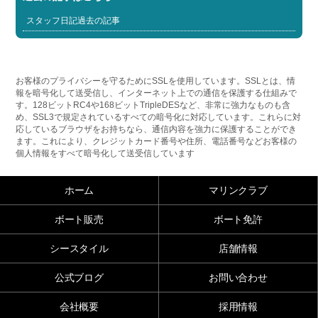
スタッフ日記過去の記事
お客様のプライバシーを守るためにSSLを使用しています。SSLとは、情
報を暗号化して送受信し、インターネット上での通信を保護する仕組みで
す。128ビットRC4や168ビットTripleDESなど、非常に強力なものも含
め、SSL3で規定されているすべての暗号化に対応しています。これらに対
応しているブラウザをお持ちなら、通信内容を強力に保護することができ
ます。これにより、クレジットカード番号や住所、電話番号などお客様の
個人情報をすべて暗号化して送受信しています
ホーム
マリンクラブ
ボート販売
ボート免許
シースタイル
店舗情報
公式ブログ
お問い合わせ
会社概要
採用情報