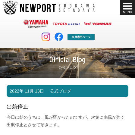
会員専用ページ
Official Blog
公式ブログ
マリンクラブ
ボート販売
2022年 11月 13日
公式ブログ
マリンライフを堪能したい！
安心・納得のボート選び！
ボート免許
シースタイル
出航停止
長年の実績と信頼！
Sea-Style
今日は朝のうちは、風が弱かったのですが、次第に南風が強く
店舗情報
公式ブログ
出航停止とさせて頂きます。
Shop Info.
Blog