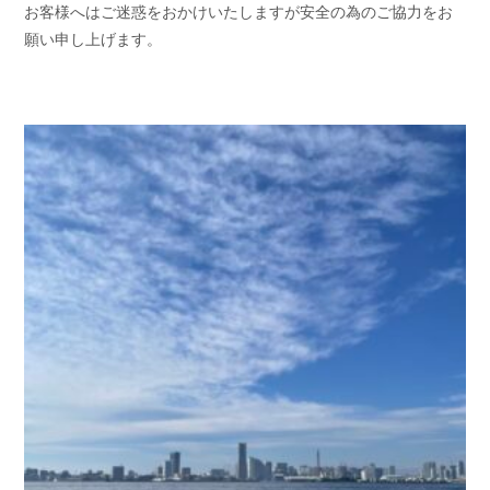
お客様へはご迷惑をおかけいたしますが安全の為のご協力をお
お問い合わせ
会社概要
願い申し上げます。
Contact us
Company
採用情報
リンク集
Recruit
Link