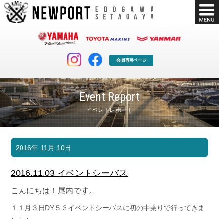
会員専用ページ
Event Report
イベントレポート
マリンクラブ
ボート販売
2016年 11月 10日
マリンライフを堪能したい！
安心・納得のボート選び！
ボート免許
シースタイル
2016.11.03 イベントシーバス
長年の実績と信頼！
Sea-Style
こんにちは！尾内です。
店舗情報
公式ブログ
１１月３日DY５３イベントシーバスに初の中乗りで行ってきま
Shop Info.
Blog