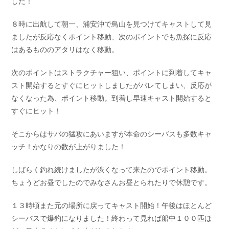
した！
お問い合わせ
会社概要
Contact us
Company
８時に出航して朝一、浦安沖で鳥山を見つけてキャストして見
ましたが反応なくポイント移動、次のポイントでも魚探に反応
採用情報
リンク集
はあるもののアタリはなく移動。
Recruit
Link
次のポイントはストラクチャー狙い、ポイントに到着してキャ
スト開始するとすぐにヒットしましたがバレてしまい、反応が
なくなった為、ポイント移動。到着し早速キャスト開始すると
すぐにヒット！
そこからはサバの猛攻にあいますが本命のシーバスも多数キャ
ッチ！かなりの数が上がりました！
しばらく釣れ続けましたが渋くなって来たのでポイント移動。
ちょうどお昼でしたのでみなさんお昼とられたりで休憩です。
１３時頃また元の場所に戻ってキャスト開始！午後はほとんど
シーバスで爆釣になりました！終わって見れば船中１００匹ほ