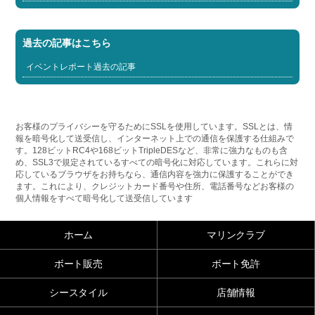
過去の記事はこちら
イベントレポート過去の記事
お客様のプライバシーを守るためにSSLを使用しています。SSLとは、情
報を暗号化して送受信し、インターネット上での通信を保護する仕組みで
す。128ビットRC4や168ビットTripleDESなど、非常に強力なものも含
め、SSL3で規定されているすべての暗号化に対応しています。これらに対
応しているブラウザをお持ちなら、通信内容を強力に保護することができ
ます。これにより、クレジットカード番号や住所、電話番号などお客様の
個人情報をすべて暗号化して送受信しています
ホーム
マリンクラブ
ボート販売
ボート免許
シースタイル
店舗情報