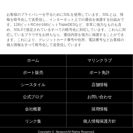
お客様のプライバシーを守るためにSSLを使用しています。SSLとは、情
報を暗号化して送受信し、インターネット上での通信を保護する仕組みで
す。128ビットRC4や168ビットTripleDESなど、非常に強力なものも含
め、SSL3で規定されているすべての暗号化に対応しています。これらに対
応しているブラウザをお持ちなら、通信内容を強力に保護することができ
ます。これにより、クレジットカード番号や住所、電話番号などお客様の
個人情報をすべて暗号化して送受信しています
ホーム
マリンクラブ
ボート販売
ボート免許
シースタイル
店舗情報
公式ブログ
お問い合わせ
会社概要
採用情報
リンク集
個人情報保護方針
Copyright © Newport All Rights Reserved.