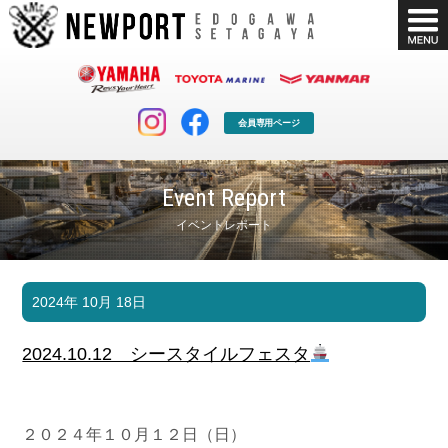
会員専用ページ
Event Report
イベントレポート
マリンクラブ
ボート販売
2024年 10月 18日
マリンライフを堪能したい！
安心・納得のボート選び！
ボート免許
シースタイル
2024.10.12 シースタイルフェスタ
長年の実績と信頼！
Sea-Style
店舗情報
公式ブログ
Shop Info.
Blog
２０２４年１０月１２日（日）