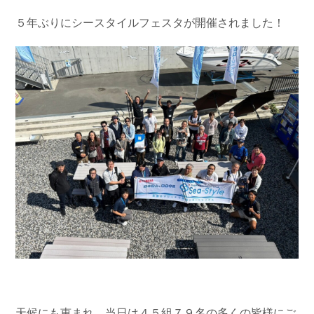
お問い合わせ
会社概要
５年ぶりにシースタイルフェスタが開催されました！
Contact us
Company
採用情報
リンク集
Recruit
Link
天候にも恵まれ、当日は４５組７９名の多くの皆様にご