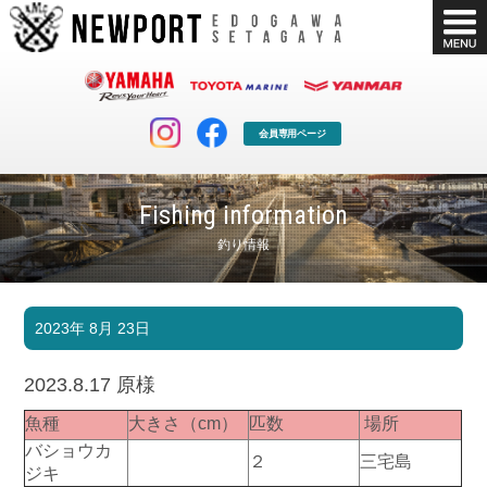
会員専用ページ
Fishing information
釣り情報
マリンクラブ
ボート販売
2023年 8月 23日
マリンライフを堪能したい！
安心・納得のボート選び！
ボート免許
シースタイル
2023.8.17 原様
長年の実績と信頼！
Sea-Style
魚種
大きさ（cm）
匹数
場所
店舗情報
公式ブログ
バショウカ
２
三宅島
Shop Info.
Blog
ジキ