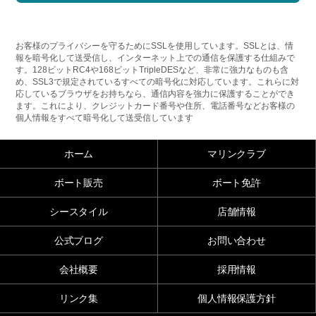
お客様のプライバシーを守るためにSSLを使用しています。SSLとは、情
報を暗号化して送受信し、インターネット上での通信を保護する仕組みで
す。128ビットRC4や168ビットTripleDESなど、非常に強力なものも含
め、SSL3で規定されているすべての暗号化に対応しています。これらに対
応しているブラウザをお持ちなら、通信内容を強力に保護することができ
ます。これにより、クレジットカード番号や住所、電話番号などお客様の
個人情報をすべて暗号化して送受信しています
ホーム
マリンクラブ
ボート販売
ボート免許
シースタイル
店舗情報
公式ブログ
お問い合わせ
会社概要
採用情報
リンク集
個人情報保護方針