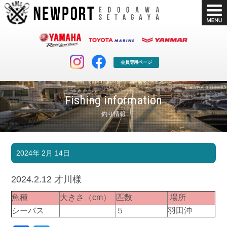
会員専用ページ
Fishing information
釣り情報
マリンクラブ
ボート販売
2024年 2月 14日
マリンライフを堪能したい！
安心・納得のボート選び！
ボート免許
シースタイル
2024.2.12 才川様
長年の実績と信頼！
Sea-Style
魚種
大きさ（cm）
匹数
場所
店舗情報
公式ブログ
シーバス
５
羽田沖
Shop Info.
Blog