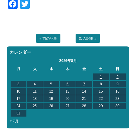
Facebook
Twitter
お問い合わせ
会社概要
Contact us
Company
採用情報
リンク集
Recruit
Link
« 前の記事
次の記事 »
カレンダー
2026年8月
月
火
水
木
金
土
日
1
2
3
4
5
6
7
8
9
10
11
12
13
14
15
16
17
18
19
20
21
22
23
24
25
26
27
28
29
30
31
« 7月