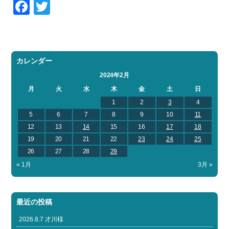
Facebook
Twitter
お問い合わせ
会社概要
Contact us
Company
採用情報
リンク集
Recruit
Link
カレンダー
2024年2月
月
火
水
木
金
土
日
1
2
3
4
5
6
7
8
9
10
11
12
13
14
15
16
17
18
19
20
21
22
23
24
25
26
27
28
29
« 1月
3月 »
最近の投稿
2026.8.7 才川様