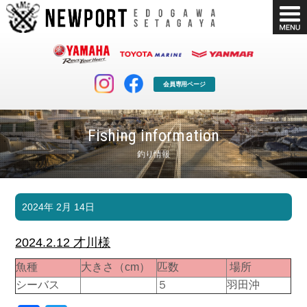
会員専用ページ
Fishing information
釣り情報
マリンクラブ
ボート販売
2024年 2月 14日
マリンライフを堪能したい！
安心・納得のボート選び！
ボート免許
シースタイル
2024.2.12 才川様
長年の実績と信頼！
Sea-Style
魚種
大きさ（cm）
匹数
場所
店舗情報
公式ブログ
シーバス
５
羽田沖
Shop Info.
Blog