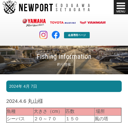
会員専用ページ
Fishing information
釣り情報
マリンクラブ
ボート販売
2024年 4月 7日
マリンライフを堪能したい！
安心・納得のボート選び！
ボート免許
シースタイル
2024.4.6 丸山様
長年の実績と信頼！
Sea-Style
魚種
大きさ（cm）
匹数
場所
店舗情報
公式ブログ
シーバス
２０～７０
１５０
風の塔
Shop Info.
Blog