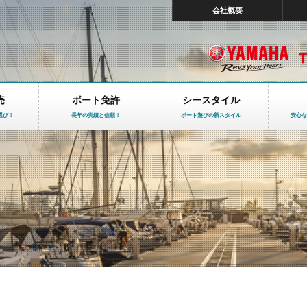
会社概要
売
ボート免許
シースタイル
選び！
長年の実績と信頼！
ボート遊びの新スタイル
安心な