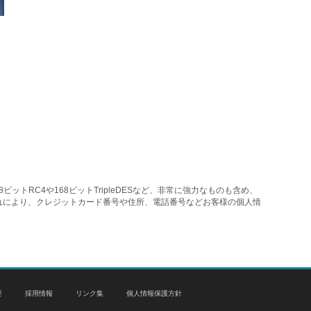
トRC4や168ビットTripleDESなど、非常に強力なものも含め、
れにより、クレジットカード番号や住所、電話番号などお客様の個人情
要
採用情報
リンク集
個人情報保護方針