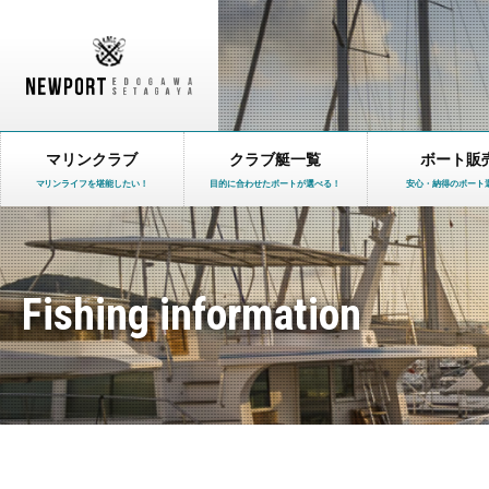
マリンクラブ
クラブ艇一覧
ボート販
マリンライフを堪能したい！
目的に合わせたボートが選べる！
安心・納得のボート
Fishing information