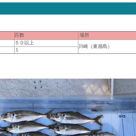
匹数
場所
５０以上
川崎（東扇島）
１