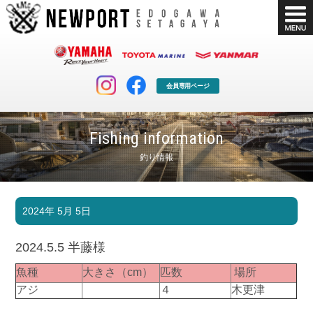
会員専用ページ
Fishing information
釣り情報
マリンクラブ
ボート販売
2024年 5月 5日
マリンライフを堪能したい！
安心・納得のボート選び！
ボート免許
シースタイル
2024.5.5 半藤様
長年の実績と信頼！
Sea-Style
魚種
大きさ（cm）
匹数
場所
店舗情報
公式ブログ
アジ
４
木更津
Shop Info.
Blog