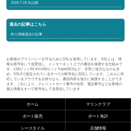
2026.7.18 丸山様
過去の記事はこちら
釣り情報過去の記事
お客様のプライバシーを守るためにSSLを使用しています。SSLとは、情
報を暗号化して送受信し、インターネット上での通信を保護する仕組みで
す。128ビットRC4や168ビットTripleDESなど、非常に強力なものも含
め、SSL3で規定されているすべての暗号化に対応しています。これらに対
応しているブラウザをお持ちなら、通信内容を強力に保護することができ
ます。これにより、クレジットカード番号や住所、電話番号などお客様の
個人情報をすべて暗号化して送受信しています
ホーム
マリンクラブ
ボート販売
ボート免許
シースタイル
店舗情報