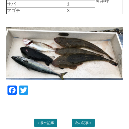
富津岬
サバ
１
お問い合わせ
会社概要
マゴチ
３
Contact us
Company
採用情報
リンク集
Recruit
Link
Facebook
Twitter
« 前の記事
次の記事 »