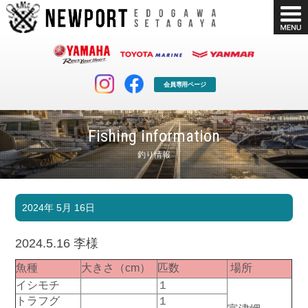
会員専用ページ
Fishing information
釣り情報
マリンクラブ
ボート販売
2024年 5月 16日
マリンライフを堪能したい！
安心・納得のボート選び！
ボート免許
シースタイル
2024.5.16 李様
長年の実績と信頼！
Sea-Style
魚種
大きさ（cm）
匹数
場所
店舗情報
公式ブログ
イシモチ
１
Shop Info.
Blog
トラフグ
１