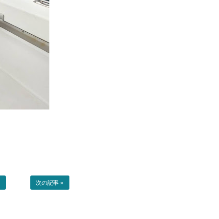
事
次の記事 »