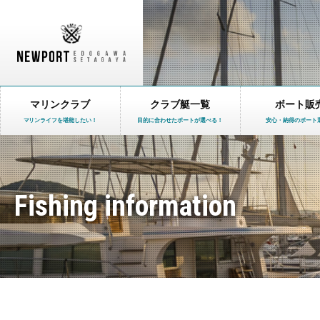
マリンクラブ
クラブ艇一覧
ボート販
マリンライフを堪能したい！
目的に合わせたボートが選べる！
安心・納得のボート
Fishing information