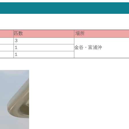
匹数
場所
３
１
金谷・富浦沖
１