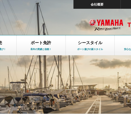
会社概要
売
ボート免許
シースタイル
選び！
長年の実績と信頼！
ボート遊びの新スタイル
安心な