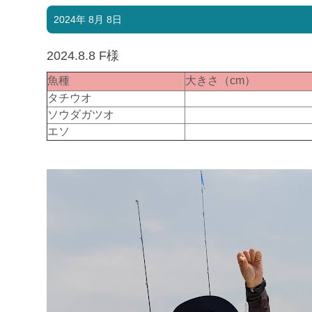
2024年 8月 8日
2024.8.8 F様
魚種
大きさ（cm）
タチウオ
ソウダガツオ
エソ