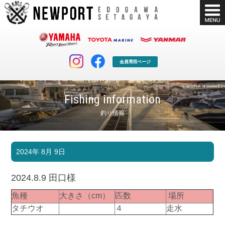
会員専用ページ
Fishing information
釣り情報
マリンクラブ
ボート販売
2024年 8月 9日
マリンライフを堪能したい！
安心・納得のボート選び！
ボート免許
シースタイル
2024.8.9 田口様
長年の実績と信頼！
Sea-Style
魚種
大きさ（cm）
匹数
場所
店舗情報
公式ブログ
タチウオ
４
走水
Shop Info.
Blog