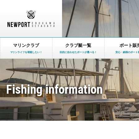
マリンクラブ
クラブ艇一覧
ボート販
マリンライフを堪能したい！
目的に合わせたボートが選べる！
安心・納得のボート
Fishing information