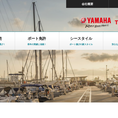
会社概要
売
ボート免許
シースタイル
選び！
長年の実績と信頼！
ボート遊びの新スタイル
安心な