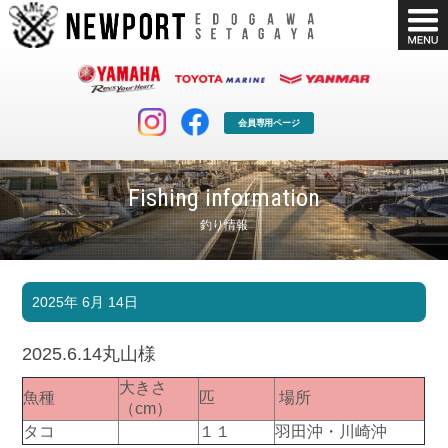
会員専用ページ
Fishing information
釣り情報
マリンクラブ
ボート販売
2025年 6月 14日
マリンライフを堪能したい！
安心・納得のボート選び！
ボート免許
シースタイル
2025.6.14丸山様
長年の実績と信頼！
Sea-Style
大きさ
魚種
匹
場所
店舗情報
公式ブログ
（cm）
Shop Info.
Blog
タコ
１１
羽田沖・川崎沖