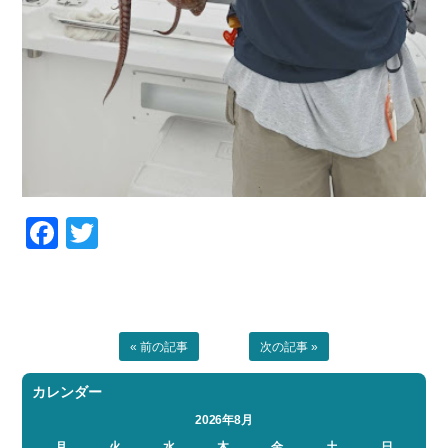
Facebook
Twitter
« 前の記事
次の記事 »
カレンダー
2026年8月
月
火
水
木
金
土
日