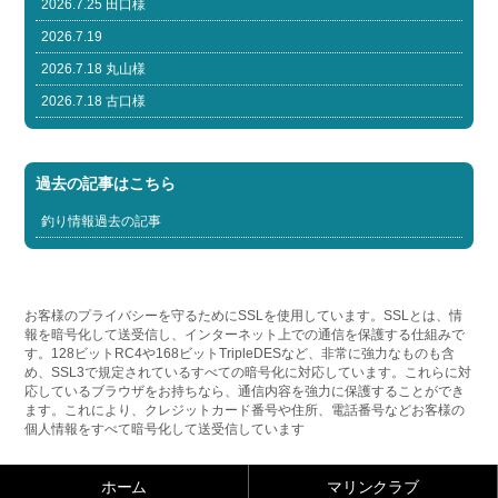
2026.7.25 田口様
2026.7.19
2026.7.18 丸山様
2026.7.18 古口様
過去の記事はこちら
釣り情報過去の記事
お客様のプライバシーを守るためにSSLを使用しています。SSLとは、情
報を暗号化して送受信し、インターネット上での通信を保護する仕組みで
す。128ビットRC4や168ビットTripleDESなど、非常に強力なものも含
め、SSL3で規定されているすべての暗号化に対応しています。これらに対
応しているブラウザをお持ちなら、通信内容を強力に保護することができ
ます。これにより、クレジットカード番号や住所、電話番号などお客様の
個人情報をすべて暗号化して送受信しています
ホーム
マリンクラブ