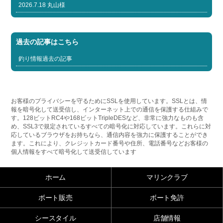
2026.7.18 丸山様
過去の記事はこちら
釣り情報過去の記事
お客様のプライバシーを守るためにSSLを使用しています。SSLとは、情
報を暗号化して送受信し、インターネット上での通信を保護する仕組みで
す。128ビットRC4や168ビットTripleDESなど、非常に強力なものも含
め、SSL3で規定されているすべての暗号化に対応しています。これらに対
応しているブラウザをお持ちなら、通信内容を強力に保護することができ
ます。これにより、クレジットカード番号や住所、電話番号などお客様の
個人情報をすべて暗号化して送受信しています
ホーム
マリンクラブ
ボート販売
ボート免許
シースタイル
店舗情報