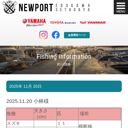
会員専用ページ
Fishing information
釣り情報
マリンクラブ
ボート販売
2025年 11月 20日
マリンライフを堪能したい！
安心・納得のボート選び！
ボート免許
シースタイル
2025.11.20 小林様
長年の実績と信頼！
Sea-Style
大きさ
魚種
匹
場所
店舗情報
公式ブログ
（cm）
Shop Info.
Blog
スズキ
１１
横断橋