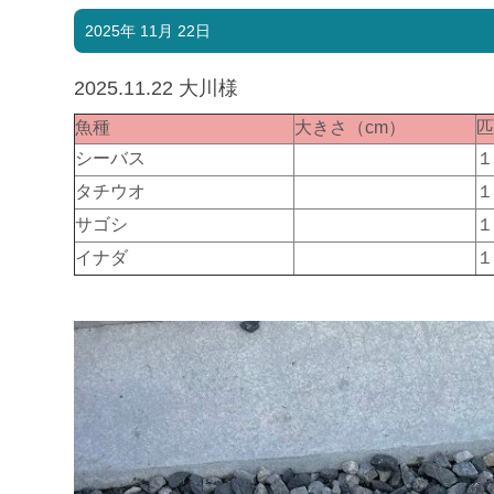
2025年 11月 22日
2025.11.22 大川様
魚種
大きさ（cm）
シーバス
タチウオ
サゴシ
イナダ