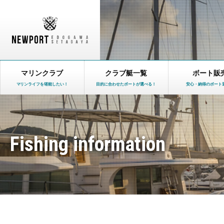
マリンクラブ
クラブ艇一覧
ボート販
マリンライフを堪能したい！
目的に合わせたボートが選べる！
安心・納得のボート
Fishing information