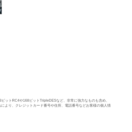
トRC4や168ビットTripleDESなど、非常に強力なものも含め、
れにより、クレジットカード番号や住所、電話番号などお客様の個人情