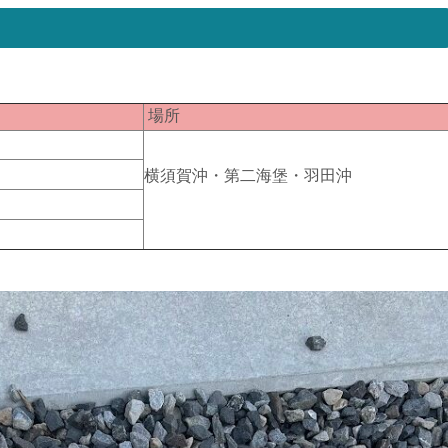
匹
場所
１
１
横須賀沖・第二海堡・羽田沖
１
１