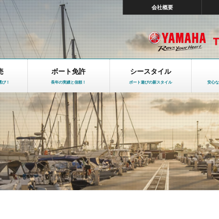
会社概要
売
ボート免許
シースタイル
選び！
長年の実績と信頼！
ボート遊びの新スタイル
安心な