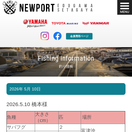
会員専用ページ
Fishing information
釣り情報
マリンクラブ
ボート販売
2026年 5月 10日
マリンライフを堪能したい！
安心・納得のボート選び！
ボート免許
シースタイル
2026.5.10 橋本様
長年の実績と信頼！
Sea-Style
大きさ
魚種
匹
場所
店舗情報
公式ブログ
（cm）
Shop Info.
Blog
サバフグ
２
富津沖