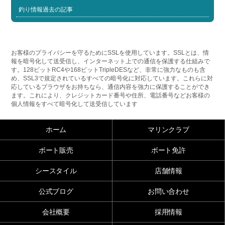
釣り情報過去の記事
お客様のプライバシーを守るためにSSLを使用しています。SSLとは、情
報を暗号化して送受信し、インターネット上での通信を保護する仕組みで
す。128ビットRC4や168ビットTripleDESなど、非常に強力なものも含
め、SSL3で規定されているすべての暗号化に対応しています。これらに対
応しているブラウザをお持ちなら、通信内容を強力に保護することができ
ます。これにより、クレジットカード番号や住所、電話番号などお客様の
個人情報をすべて暗号化して送受信しています
ホーム
マリンクラブ
ボート販売
ボート免許
シースタイル
店舗情報
公式ブログ
お問い合わせ
会社概要
採用情報