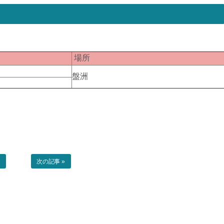
匹
場所
盤洲
事
次の記事 »