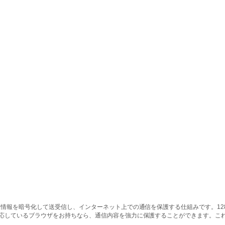
情報を暗号化して送受信し、インターネット上での通信を保護する仕組みです。128ビッ
対応しているブラウザをお持ちなら、通信内容を強力に保護することができます。こ