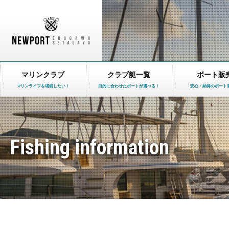
マリンクラブ
クラブ艇一覧
ボート販
マリンライフを堪能したい！
目的に合わせたボートが選べる！
安心・納得のボート
Fishing information