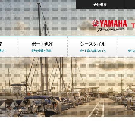
会社概要
売
ボート免許
シースタイル
選び！
長年の実績と信頼！
ボート遊びの新スタイル
安心な