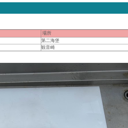
匹
場所
２
第二海堡
２
観音崎