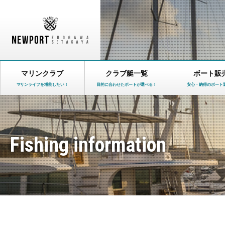
マリンクラブ
クラブ艇一覧
ボート販
マリンライフを堪能したい！
目的に合わせたボートが選べる！
安心・納得のボート
Fishing information