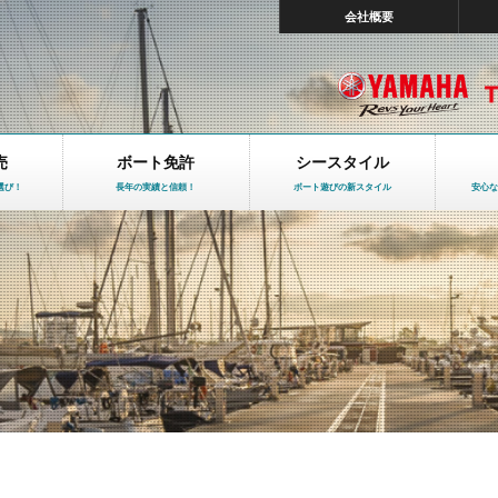
会社概要
売
ボート免許
シースタイル
選び！
長年の実績と信頼！
ボート遊びの新スタイル
安心な