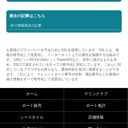
過去の記事はこちら
釣り情報過去の記事
お客様のプライバシーを守るためにSSLを使用しています。SSLとは、情
報を暗号化して送受信し、インターネット上での通信を保護する仕組みで
す。128ビットRC4や168ビットTripleDESなど、非常に強力なものも含
め、SSL3で規定されているすべての暗号化に対応しています。これらに対
応しているブラウザをお持ちなら、通信内容を強力に保護することができ
ます。これにより、クレジットカード番号や住所、電話番号などお客様の
個人情報をすべて暗号化して送受信しています
ホーム
マリンクラブ
ボート販売
ボート免許
シースタイル
店舗情報