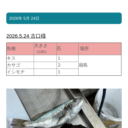
2026年 5月 24日
2026.5.24 古口様
大きさ
魚種
匹
場所
（cm）
キス
１
カサゴ
２
扇島
イシモチ
１