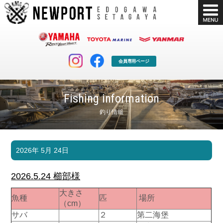
会員専用ページ
Fishing information
釣り情報
マリンクラブ
ボート販売
2026年 5月 24日
マリンライフを堪能したい！
安心・納得のボート選び！
ボート免許
シースタイル
2026.5.24 櫛部様
長年の実績と信頼！
Sea-Style
大きさ
魚種
匹
場所
店舗情報
公式ブログ
（cm）
Shop Info.
Blog
サバ
２
第二海堡