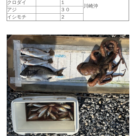
クロダイ
１
川崎沖
お問い合わせ
会社概要
アジ
３０
Contact us
Company
イシモチ
２
採用情報
リンク集
Recruit
Link