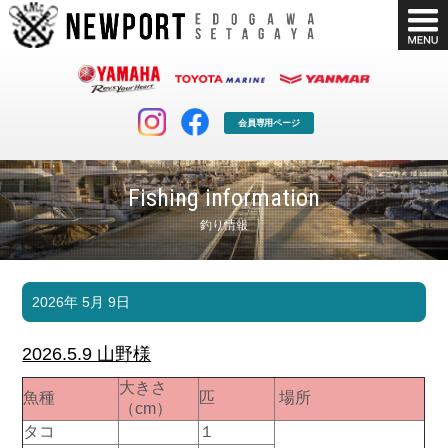
会員専用ページ
Fishing information
釣り情報
マリンクラブ
ボート販売
2026年 5月 9日
マリンライフを堪能したい！
安心・納得のボート選び！
ボート免許
シースタイル
2026.5.9 山野様
長年の実績と信頼！
Sea-Style
大きさ
魚種
匹
場所
店舗情報
公式ブログ
（cm）
Shop Info.
Blog
タコ
１