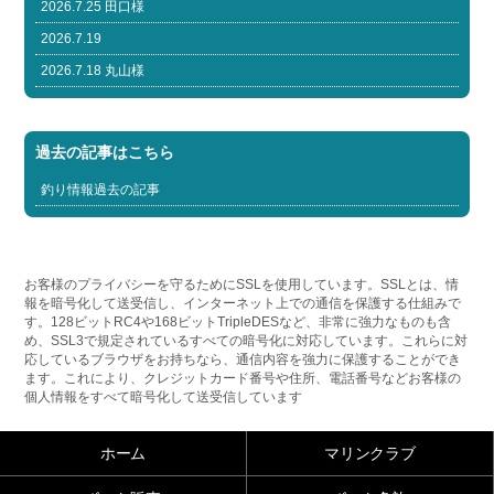
2026.7.25 田口様
2026.7.19
2026.7.18 丸山様
過去の記事はこちら
釣り情報過去の記事
お客様のプライバシーを守るためにSSLを使用しています。SSLとは、情
報を暗号化して送受信し、インターネット上での通信を保護する仕組みで
す。128ビットRC4や168ビットTripleDESなど、非常に強力なものも含
め、SSL3で規定されているすべての暗号化に対応しています。これらに対
応しているブラウザをお持ちなら、通信内容を強力に保護することができ
ます。これにより、クレジットカード番号や住所、電話番号などお客様の
個人情報をすべて暗号化して送受信しています
ホーム
マリンクラブ