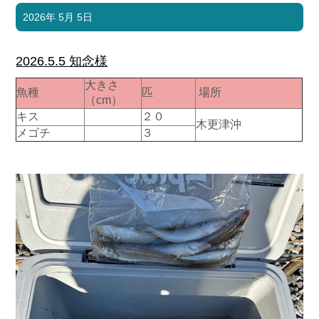
2026年 5月 5日
2026.5.5 知念様
大きさ
魚種
匹
場所
（cm）
キス
２０
木更津沖
メゴチ
３