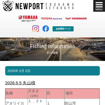
会員専用ページ
Fishing information
釣り情報
マリンクラブ
ボート販売
2026年 5月 5日
マリンライフを堪能したい！
安心・納得のボート選び！
ボート免許
シースタイル
2026.5.5 丸山様
長年の実績と信頼！
Sea-Style
大きさ
魚種
匹
場所
店舗情報
公式ブログ
（cm）
Shop Info.
Blog
１．２ｋ
アオリイカ
１
館山湾