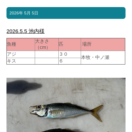
2026年 5月 5日
2026.5.5 池内様
大きさ
魚種
匹
場所
（cm）
アジ
３０
本牧・中ノ瀬
キス
６