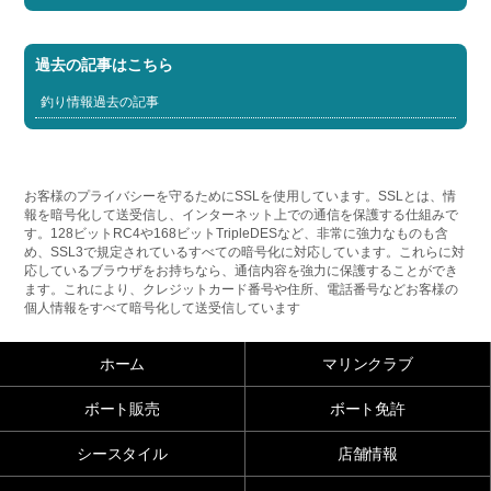
過去の記事はこちら
釣り情報過去の記事
お客様のプライバシーを守るためにSSLを使用しています。SSLとは、情
報を暗号化して送受信し、インターネット上での通信を保護する仕組みで
す。128ビットRC4や168ビットTripleDESなど、非常に強力なものも含
め、SSL3で規定されているすべての暗号化に対応しています。これらに対
応しているブラウザをお持ちなら、通信内容を強力に保護することができ
ます。これにより、クレジットカード番号や住所、電話番号などお客様の
個人情報をすべて暗号化して送受信しています
ホーム
マリンクラブ
ボート販売
ボート免許
シースタイル
店舗情報