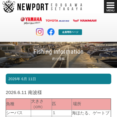
会員専用ページ
Fishing information
釣り情報
マリンクラブ
ボート販売
2026年 6月 11日
マリンライフを堪能したい！
安心・納得のボート選び！
ボート免許
シースタイル
2026.6.11 南波様
長年の実績と信頼！
Sea-Style
大きさ
魚種
匹
場所
店舗情報
公式ブログ
（cm）
Shop Info.
Blog
シーバス
１
海ほたる、ゲートブ