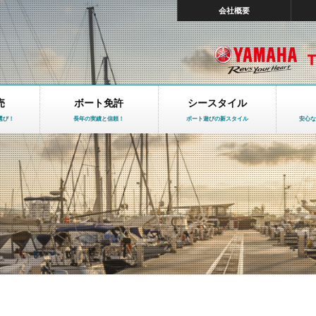
会社概要
売
ボート免許
シースタイル
選び！
長年の実績と信頼！
ボート遊びの新スタイル
安心な