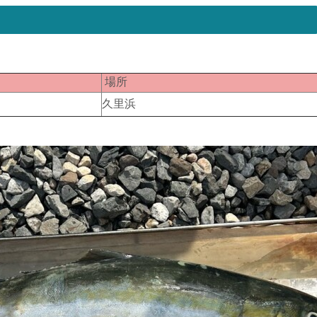
匹
場所
２
久里浜