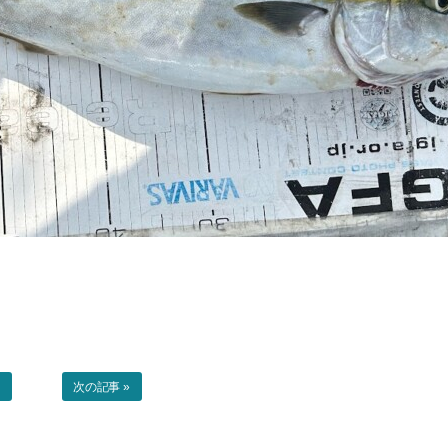
事
次の記事 »