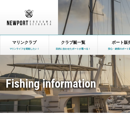
マリンクラブ
クラブ艇一覧
ボート販
マリンライフを堪能したい！
目的に合わせたボートが選べる！
安心・納得のボート
Fishing information