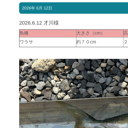
2026年 6月 12日
2026.6.12 才川様
魚種
大きさ（cm）
ワラサ
約７０cm