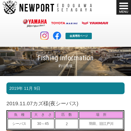
会員専用ページ
Fishing information
釣り情報
マリンクラブ
ボート販売
2019年 11月 9日
マリンライフを堪能したい！
安心・納得のボート選び！
ボート免許
シースタイル
2019.11.07カズ様(夜シーバス)
長年の実績と信頼！
Sea-Style
魚 種
大 き さ
匹 数
場 所
店舗情報
公式ブログ
シーバス
30～45
羽田、旧江戸川
2
Shop Info.
Blog