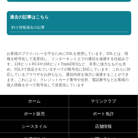
過去の記事はこちら
釣り情報過去の記事
お客様のプライバシーを守るためにSSLを使用しています。SSLとは、情
報を暗号化して送受信し、インターネット上での通信を保護する仕組みで
す。128ビットRC4や168ビットTripleDESなど、非常に強力なものも含
め、SSL3で規定されているすべての暗号化に対応しています。これらに対
応しているブラウザをお持ちなら、通信内容を強力に保護することができ
ます。これにより、クレジットカード番号や住所、電話番号などお客様の
個人情報をすべて暗号化して送受信しています
ホーム
マリンクラブ
ボート販売
ボート免許
シースタイル
店舗情報