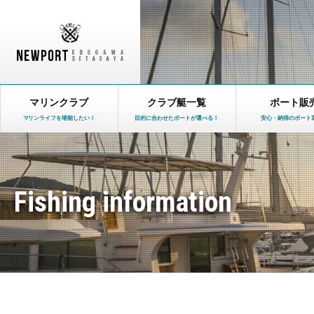
マリンクラブ
クラブ艇一覧
ボート販
マリンライフを堪能したい！
目的に合わせたボートが選べる！
安心・納得のボート
Fishing information