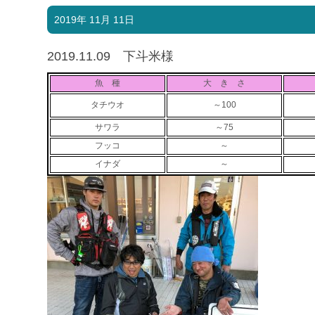
2019年 11月 11日
2019.11.09 下斗米様
魚 種
大 き さ
タチウオ
～100
サワラ
～75
フッコ
～
イナダ
～