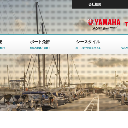
会社概要
売
ボート免許
シースタイル
選び！
長年の実績と信頼！
ボート遊びの新スタイル
安心な