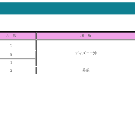
匹 数
場 所
5
ディズニー沖
8
1
幕張
2