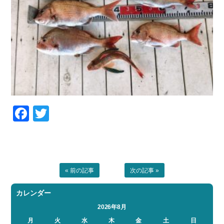
Facebook
Twitter
« 前の記事
次の記事 »
カレンダー
2026年8月
月
火
水
木
金
土
日