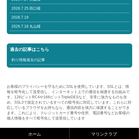
2026.7.25 田口様
2026.7.19
2026.7.18 丸山様
過去の記事はこちら
釣り情報過去の記事
お客様のプライバシーを守るためにSSLを使用しています。SSLとは、情
報を暗号化して送受信し、インターネット上での通信を保護する仕組みで
す。128ビットRC4や168ビットTripleDESなど、非常に強力なものも含
め、SSL3で規定されているすべての暗号化に対応しています。これらに対
応しているブラウザをお持ちなら、通信内容を強力に保護することができ
ます。これにより、クレジットカード番号や住所、電話番号などお客様の
個人情報をすべて暗号化して送受信しています
ホーム
マリンクラブ