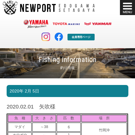
会員専用ページ
Fishing information
釣り情報
マリンクラブ
ボート販売
2020年 2月 5日
マリンライフを堪能したい！
安心・納得のボート選び！
ボート免許
シースタイル
2020.02.01 矢吹様
長年の実績と信頼！
Sea-Style
魚 種
大 き さ
匹 数
場 所
店舗情報
公式ブログ
マダイ
～38
6
Shop Info.
Blog
竹岡沖