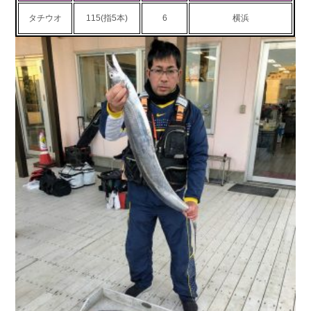
お問い合わせ
会社概要
タチウオ
115(指5本)
6
横浜
Contact us
Company
採用情報
リンク集
Recruit
Link