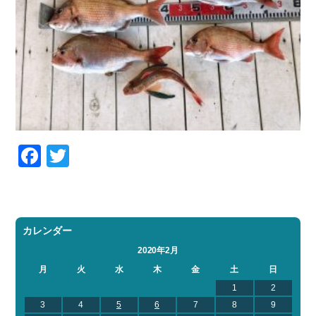
Facebook
Twitter
カレンダー
2020年2月
月
火
水
木
金
土
日
1
2
3
4
5
6
7
8
9