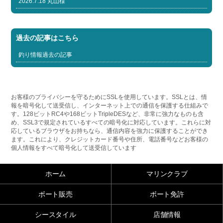
2026.7.18 丸山様
過去の記事はこちら
釣り情報過去の記事
お客様のプライバシーを守るためにSSLを使用しています。SSLとは、情
報を暗号化して送受信し、インターネット上での通信を保護する仕組みで
す。128ビットRC4や168ビットTripleDESなど、非常に強力なものも含
め、SSL3で規定されているすべての暗号化に対応しています。これらに対
応しているブラウザをお持ちなら、通信内容を強力に保護することができ
ます。これにより、クレジットカード番号や住所、電話番号などお客様の
個人情報をすべて暗号化して送受信しています
ホーム
マリンクラブ
ボート販売
ボート免許
シースタイル
店舗情報