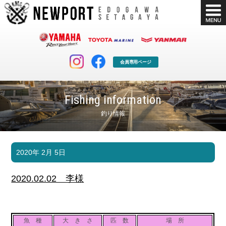
会員専用ページ
Fishing information
釣り情報
マリンクラブ
ボート販売
2020年 2月 5日
マリンライフを堪能したい！
安心・納得のボート選び！
ボート免許
シースタイル
2020.02.02 李様
長年の実績と信頼！
Sea-Style
店舗情報
公式ブログ
Shop Info.
Blog
魚 種
大 き さ
匹 数
場 所