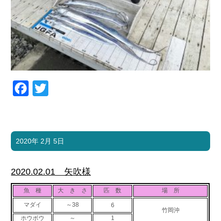
Facebook
Twitter
2020年 2月 5日
2020.02.01 矢吹様
魚 種
大 き さ
匹 数
場 所
マダイ
～38
6
竹岡沖
ホウボウ
～
1