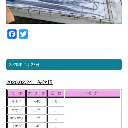
Facebook
Twitter
2020年 2月 27日
2020.02.24 矢吹様
魚 種
大 き さ
匹 数
場 所
マダイ
～40
3
カサゴ
～35
1
ホウボウ
～35
1
イナダ
～40
1