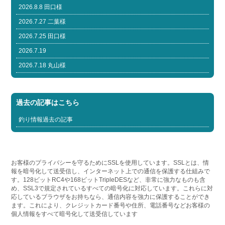
2026.8.8 田口様
2026.7.27 二葉様
2026.7.25 田口様
2026.7.19
2026.7.18 丸山様
過去の記事はこちら
釣り情報過去の記事
お客様のプライバシーを守るためにSSLを使用しています。SSLとは、情
報を暗号化して送受信し、インターネット上での通信を保護する仕組みで
す。128ビットRC4や168ビットTripleDESなど、非常に強力なものも含
め、SSL3で規定されているすべての暗号化に対応しています。これらに対
応しているブラウザをお持ちなら、通信内容を強力に保護することができ
ます。これにより、クレジットカード番号や住所、電話番号などお客様の
個人情報をすべて暗号化して送受信しています