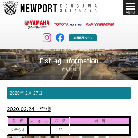
会員専用ページ
Fishing information
釣り情報
マリンクラブ
ボート販売
2020年 2月 27日
マリンライフを堪能したい！
安心・納得のボート選び！
ボート免許
シースタイル
2020.02.24 李様
長年の実績と信頼！
Sea-Style
魚 種
大 き さ
匹 数
場 所
店舗情報
公式ブログ
タチウオ
～
23
Shop Info.
Blog