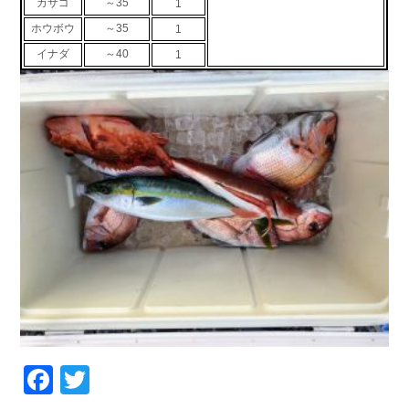
カサゴ
～35
1
お問い合わせ
会社概要
ホウボウ
～35
1
Contact us
Company
イナダ
～40
1
採用情報
リンク集
Recruit
Link
Facebook
Twitter