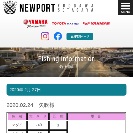
会員専用ページ
Fishing information
釣り情報
マリンクラブ
ボート販売
2020年 2月 27日
マリンライフを堪能したい！
安心・納得のボート選び！
ボート免許
シースタイル
2020.02.24 矢吹様
長年の実績と信頼！
Sea-Style
魚 種
大 き さ
匹 数
場 所
店舗情報
公式ブログ
マダイ
～40
3
Shop Info.
Blog